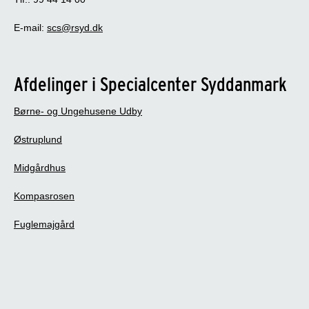
E-mail:
scs@rsyd.dk
Afdelinger i Specialcenter Syddanmark
Børne- og Ungehusene Udby
Østruplund
Midgårdhus
Kompasrosen
Fuglemajgård