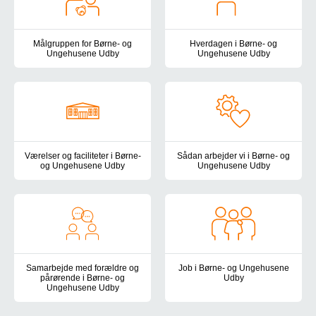
Målgruppen for Børne- og
Hverdagen i Børne- og
Ungehusene Udby
Ungehusene Udby
Målgruppen for Børne- og Ungehusene Udby er børn og unge, der ha
I Børne- og Ungehusene Udby sk
Værelser og faciliteter i Børne-
Sådan arbejder vi i Børne- og
og Ungehusene Udby
Ungehusene Udby
Børne- og Ungehusene Udby ligger smukt lidt uden for Nørre Aaby p
Nærvær og omsorg har stor betyd
Samarbejde med forældre og
Job i Børne- og Ungehusene
pårørende i Børne- og
Udby
Ungehusene Udby
Vil du være med til at gøre en
I Børne- og Ungehusene Udby ved vi, at forældre og pårørende oft