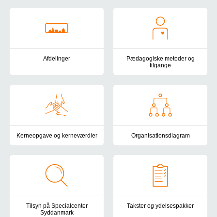
Afdelinger
Pædagogiske metoder og
tilgange
Specialcenter Syddanmark har afdelinger i Otterup, Nørre Aaby, Je
I Specialcenter Syddanmark mø
Kerneopgave og kerneværdier
Organisationsdiagram
Specialcenter Syddanmarks kerneopgave og socialområdets kerne
Her kan du få et overblik over
Tilsyn på Specialcenter
Takster og ydelsespakker
Syddanmark