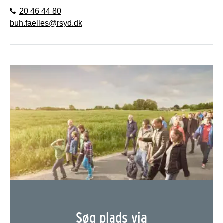
20 46 44 80
buh.faelles@rsyd.dk
Søg plads via