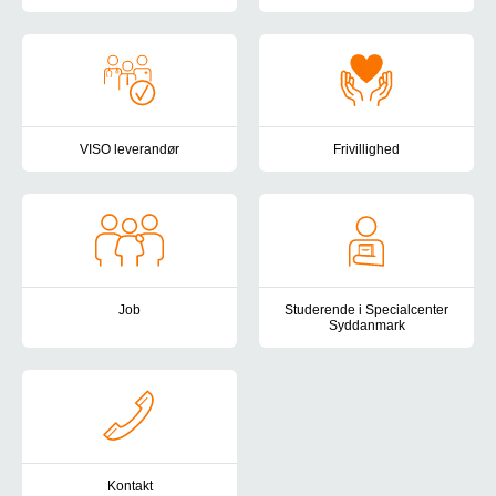
Socialområdets takststruktur be
Specialcenter Syddanmark er underlagt tilsyn fra flere myndighede
VISO leverandør
Frivillighed
Specialcenter Syddanmark er VISO-leverandør og kan levere specia
Frivillighed kan have mange form
Job
Studerende i Specialcenter
Syddanmark
Er du vores nye kollega? Hos Specialcenter Syddanmark stræber vi e
I Specialcenter Syddanmark har v
Kontakt