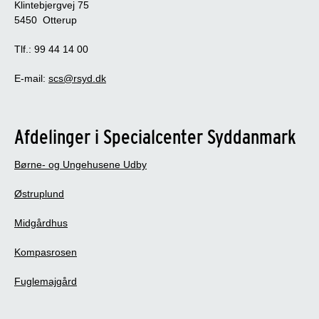
Klintebjergvej 75
5450 Otterup
Tlf.: 99 44 14 00
E-mail:
scs@rsyd.dk
Afdelinger i Specialcenter Syddanmark
Børne- og Ungehusene Udby
Østruplund
Midgårdhus
Kompasrosen
Fuglemajgård