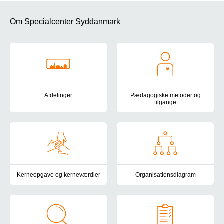
Om Specialcenter Syddanmark
Afdelinger
Pædagogiske metoder og
tilgange
Specialcenter Syddanmark har afdelinger i Otterup, Nørre Aaby, Je
I Specialcenter Syddanmark mø
Kerneopgave og kerneværdier
Organisationsdiagram
Specialcenter Syddanmarks kerneopgave og socialområdets kerne
Her kan du få et overblik over