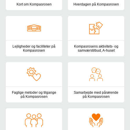
Kort om Kompasrosen
Hverdagen på Kompasrosen
Kompasrosen er et botilbud og aktivitets- og samværstilbud for v
På Kompasrosen er hverdagen ti
Lejligheder og faciliteter på
Kompasrosens aktivitets- og
Kompasrosen
samværstilbud, A-huset
Kompasrosen ligger i rolige og landlige omgivelser lidt uden for
I vores interne aktivitets- og s
Faglige metoder og tilgange
Samarbejde med pårørende
på Kompasrosen
på Kompasrosen
På Kompasrosen er vores primære fokus at skabe et trygt miljø bas
På Kompasrosen lægger vi vægt 