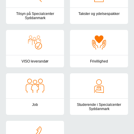
Tilsyn på Specialcenter
Takster og ydelsespakker
Syddanmark
Socialområdets takststruktur be
Specialcenter Syddanmark er underlagt tilsyn fra flere myndighede
VISO leverandør
Frivillighed
Specialcenter Syddanmark er VISO-leverandør og kan levere specia
Frivillighed kan have mange form
Job
Studerende i Specialcenter
Syddanmark
Er du vores nye kollega? Hos Specialcenter Syddanmark stræber vi e
I Specialcenter Syddanmark har v